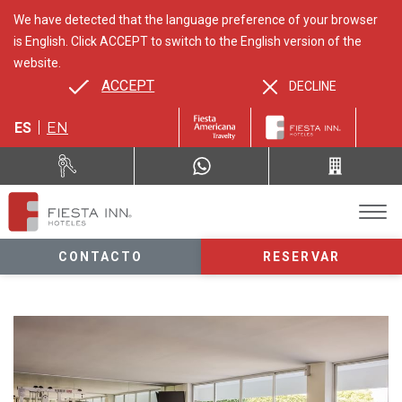
We have detected that the language preference of your browser
is English. Click ACCEPT to switch to the English version of the
website.
ACCEPT
DECLINE
ES
EN
CONTACTO
RESERVAR