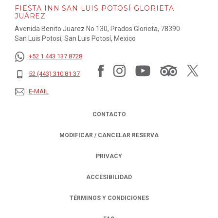
FIESTA INN SAN LUIS POTOSÍ GLORIETA
JUÁREZ
Avenida Benito Juarez No.130, Prados Glorieta, 78390
San Luis Potosí, San Luis Potosí, Mexico
+52 1 443 137 8728
52 (443) 310 81 37
E-MAIL
CONTACTO
MODIFICAR / CANCELAR RESERVA
PRIVACY
OPENS IN A NEW TAB.
ACCESIBILIDAD
TÉRMINOS Y CONDICIONES