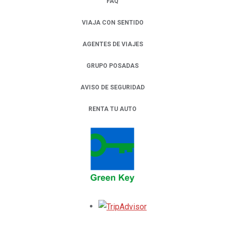
FAQ
VIAJA CON SENTIDO
AGENTES DE VIAJES
GRUPO POSADAS
AVISO DE SEGURIDAD
RENTA TU AUTO
OPENS IN A NEW TAB.
Opens in a new tab.