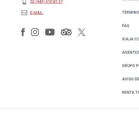
52 (443) 310 81 37
E-MAIL
TÉRMINO
FAQ
VIAJA C
AGENTES
GRUPO 
AVISO D
RENTA T
OPENS IN