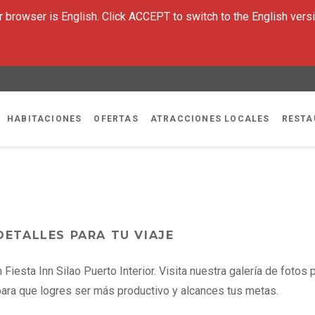
 browser is English. Click ACCEPT to switch to the English versi
HABITACIONES
OFERTAS
ATRACCIONES LOCALES
RESTA
 DETALLES PARA TU VIAJE
 Fiesta Inn Silao Puerto Interior. Visita nuestra galería de fotos
ara que logres ser más productivo y alcances tus metas.