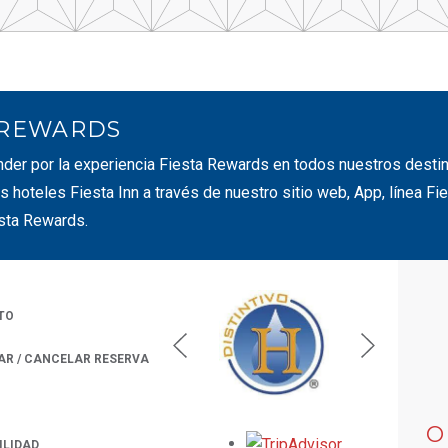
 REWARDS
nder por la experiencia Fiesta Rewards en todos nuestros dest
s hoteles Fiesta Inn a través de nuestro sitio web, App, línea F
sta Rewards.
TO
AR / CANCELAR RESERVA
 A NEW TAB.
O
Opens in a new
ILIDAD