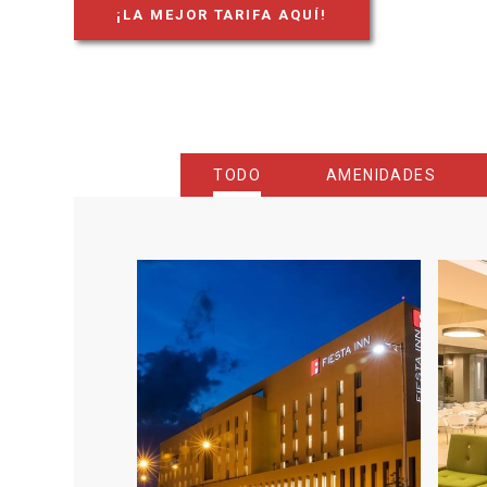
¡LA MEJOR TARIFA AQUÍ!
OPENS IN A NEW TAB.
TODO
AMENIDADES