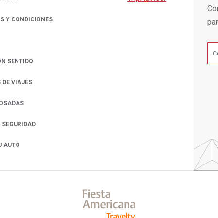
Con
S Y CONDICIONES
par
ON SENTIDO
 DE VIAJES
POSADAS
E SEGURIDAD
U AUTO
 A NEW TAB.