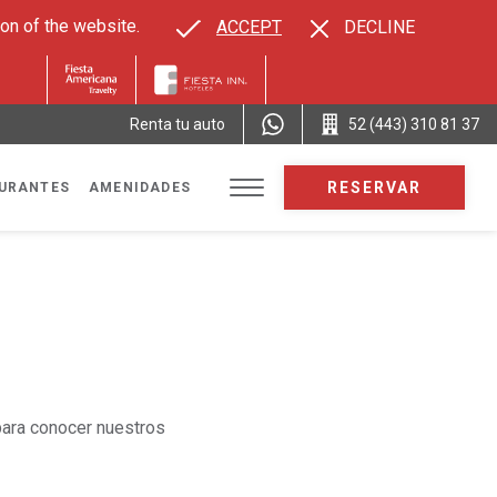
on of the website.
ACCEPT
DECLINE
Renta tu auto
52 (443) 310 81 37
RESERVAR
URANTES
AMENIDADES
 para conocer nuestros