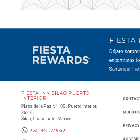
FIESTA
Déjate sorpre
encontrarás lo
Santander Fie
FIESTA INN SILAO PUERTO
INTERIOR
CONTAC
Plaza de la Paz N° 105 , Puerto Interior,
36275
MODIFIC
Silao, Guanajuato, Mexico
PRIVACY
OPENS IN
+52 1 443 137 8728
ACCESIB