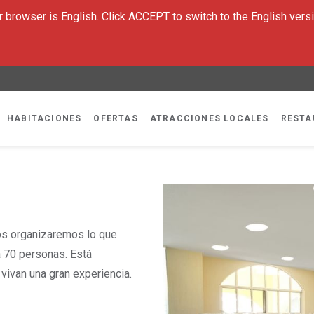
 browser is English. Click ACCEPT to switch to the English versi
HABITACIONES
OFERTAS
ATRACCIONES LOCALES
RESTA
os organizaremos lo que
a 70 personas. Está
vivan una gran experiencia.