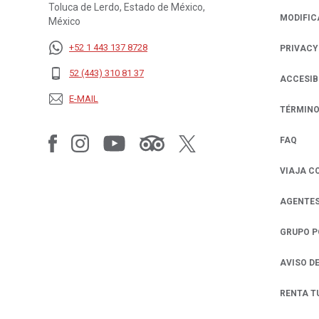
Toluca de Lerdo, Estado de México,
MODIFIC
México
+52 1 443 137 8728
PRIVACY
OPENS IN
52 (443) 310 81 37
ACCESIB
E-MAIL
TÉRMINO
FAQ
VIAJA C
AGENTES
GRUPO 
AVISO D
RENTA T
OPENS IN