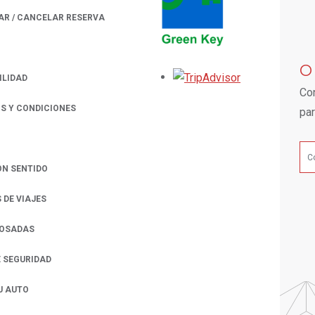
AR / CANCELAR RESERVA
 A NEW TAB.
O
Opens in a new
ILIDAD
Con
S Y CONDICIONES
par
ON SENTIDO
 DE VIAJES
POSADAS
E SEGURIDAD
U AUTO
 A NEW TAB.