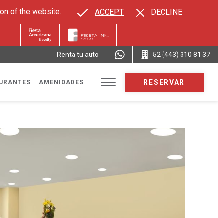
on of the website.
ACCEPT
DECLINE
Renta tu auto
52 (443) 310 81 37
RESERVAR
URANTES
AMENIDADES