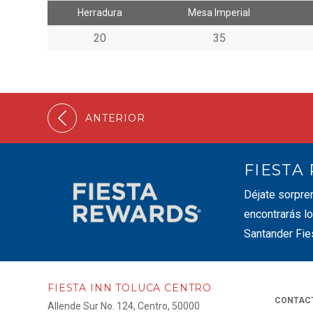
Herradura
Mesa Imperial
20
35
ANTERIOR
FIESTA
Déjate sorpre
encontrarás lo
Santander Fie
FIESTA INN TOLUCA CENTRO
CONTAC
Allende Sur No. 124, Centro, 50000