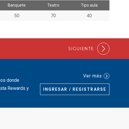
Banquete
Teatro
Tipo aula
50
70
40
SIGUIENTE
Ver más
inos donde
iesta Rewards y
INGRESAR / REGISTRARSE