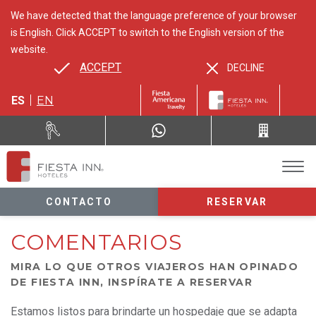
We have detected that the language preference of your browser
is English. Click ACCEPT to switch to the English version of the
website.
ACCEPT
DECLINE
ES
EN
CONTACTO
RESERVAR
COMENTARIOS
MIRA LO QUE OTROS VIAJEROS HAN OPINADO
DE FIESTA INN, INSPÍRATE A RESERVAR
Estamos listos para brindarte un hospedaje que se adapta