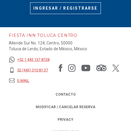
INGRESAR / REGISTRARSE
FIESTA INN TOLUCA CENTRO
Allende Sur No. 124, Centro, 50000
Toluca de Lerdo, Estado de México, México
+52 1 443 137 8728
52 (443) 310 81 37
E-MAIL
CONTACTO
MODIFICAR / CANCELAR RESERVA
PRIVACY
OPENS IN A NEW TAB.