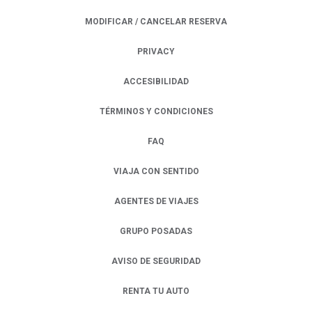
MODIFICAR / CANCELAR RESERVA
PRIVACY
OPENS IN A NEW TAB.
ACCESIBILIDAD
TÉRMINOS Y CONDICIONES
FAQ
VIAJA CON SENTIDO
AGENTES DE VIAJES
GRUPO POSADAS
AVISO DE SEGURIDAD
RENTA TU AUTO
OPENS IN A NEW TAB.