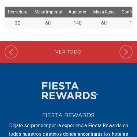
Herradura
Mesa Imperial
Auditorio
Mesa Rusa
Confere
30
60
140
60
14
VER TODO
FIESTA REWARDS
Déjate sorprender por la experiencia Fiesta Rewards en
todos nuestros destinos donde encontrarás los hoteles