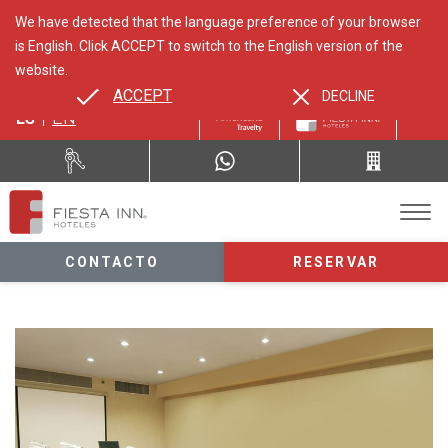
We have detected that the language preference of your browser
is English. Click ACCEPT to switch to the English version of the
website.
ACCEPT
DECLINE
ES
EN
CONTACTO
RESERVAR