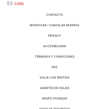
E-MAIL
CONTACTO
MODIFICAR / CANCELAR RESERVA
PRIVACY
OPENS IN A NEW TAB.
ACCESIBILIDAD
TÉRMINOS Y CONDICIONES
FAQ
VIAJA CON SENTIDO
AGENTES DE VIAJES
GRUPO POSADAS
AVISO DE SEGURIDAD