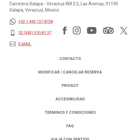
Carretera Xalapa - Veracruz KM 2.5, Las Ánimas, 91190
Xalapa, Veracruz, Mexico
+52 1 443 137 8728
52 (443) 310 81 37
E-MAIL
CONTACTO
MODIFICAR / CANCELAR RESERVA
PRIVACY
OPENS IN A NEW TAB.
ACCESIBILIDAD
TÉRMINOS Y CONDICIONES
FAQ
VIAJA CON SENTIDO