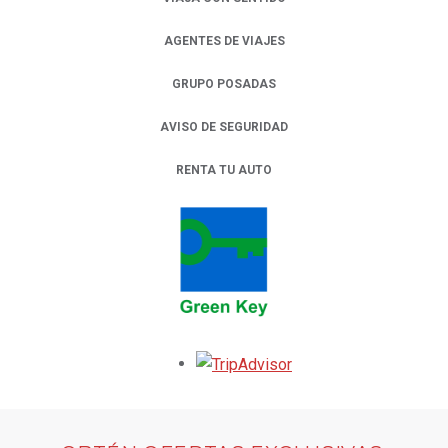
AGENTES DE VIAJES
GRUPO POSADAS
AVISO DE SEGURIDAD
RENTA TU AUTO
OPENS IN A NEW TAB.
Opens in a new tab.