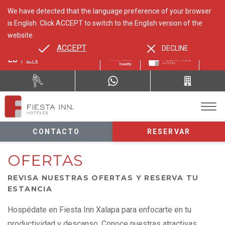
We have detected that the language preference of your browser
is English. Click ACCEPT to switch to the English version of the
website.
ACCEPT
DECLINE
ES
EN
CONTACTO
RESERVAR
OFERTAS
REVISA NUESTRAS OFERTAS Y RESERVA TU
ESTANCIA
Hospédate en Fiesta Inn Xalapa para enfocarte en tu
productividad y descanso. Conoce nuestras atractivas