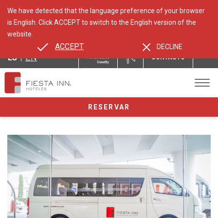
We have detected that the language preference of your browser
is English. Click ACCEPT to switch to the English version of the
website.
ACCEPT
DECLINE
ES
EN
CONTACTO
RESERVAR