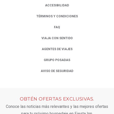
ACCESIBILIDAD
TÉRMINOS Y CONDICIONES
FAQ
VIAJA CON SENTIDO
AGENTES DE VIAJES
OPENS IN A NEW TAB.
GRUPO POSADAS
OPENS IN A NEW TAB.
AVISO DE SEGURIDAD
OPENS IN A NEW TAB.
OBTÉN OFERTAS EXCLUSIVAS.
Conoce las noticias más relevantes y las mejores ofertas
para tu próximo hospedaje en Fiesta Inn.