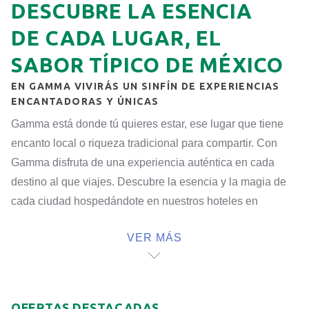
DESCUBRE LA ESENCIA
DE CADA LUGAR, EL
SABOR TÍPICO DE MÉXICO
EN GAMMA VIVIRÁS UN SINFÍN DE EXPERIENCIAS
ENCANTADORAS Y ÚNICAS
Gamma está donde tú quieres estar, ese lugar que tiene
encanto local o riqueza tradicional para compartir. Con
Gamma disfruta de una experiencia auténtica en cada
destino al que viajes. Descubre la esencia y la magia de
cada ciudad hospedándote en nuestros hoteles en
México, para vivir lo más encantador de nuestro país.
VER MÁS
Te consentimos con detalles típicos y tradicionales de la
ciudad, el pueblo mágico o la playa a donde vayas,
logrando que cada día de tu estancia sea diferente y te
OFERTAS DESTACADAS