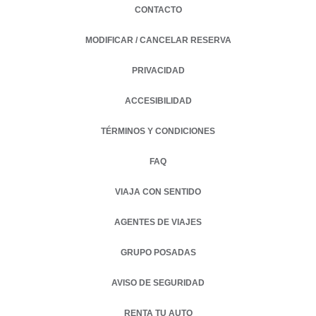
CONTACTO
MODIFICAR / CANCELAR RESERVA
PRIVACIDAD
OPENS IN A NEW TAB.
ACCESIBILIDAD
TÉRMINOS Y CONDICIONES
FAQ
VIAJA CON SENTIDO
AGENTES DE VIAJES
OPENS IN A NEW TAB.
GRUPO POSADAS
AVISO DE SEGURIDAD
OPENS IN A NEW TAB.
RENTA TU AUTO
OPENS IN A NEW TAB.