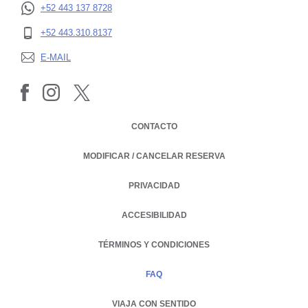
+52 443 137 8728
OPENS IN A NEW TAB.
+52 443.310.8137
OPENS IN A NEW TAB.
E-MAIL
OPENS IN A NEW TAB.
CONTACTO
MODIFICAR / CANCELAR RESERVA
PRIVACIDAD
OPENS IN A NEW TAB.
ACCESIBILIDAD
TÉRMINOS Y CONDICIONES
FAQ
VIAJA CON SENTIDO