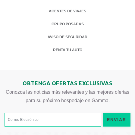
AGENTES DE VIAJES
OPENS IN A NEW TAB.
GRUPO POSADAS
AVISO DE SEGURIDAD
OPENS IN A NEW TAB.
RENTA TU AUTO
OPENS IN A NEW TAB.
OBTENGA OFERTAS EXCLUSIVAS
Conozca las noticias más relevantes y las mejores ofertas
para su próximo hospedaje en Gamma.
ENVIAR