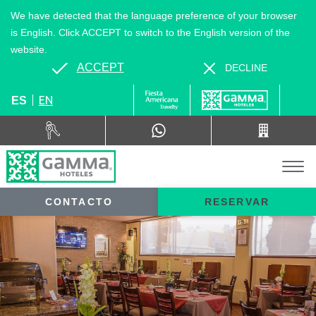
We have detected that the language preference of your browser
is English. Click ACCEPT to switch to the English version of the
website.
ACCEPT
DECLINE
EN
ES
CONTACTO
RESERVAR