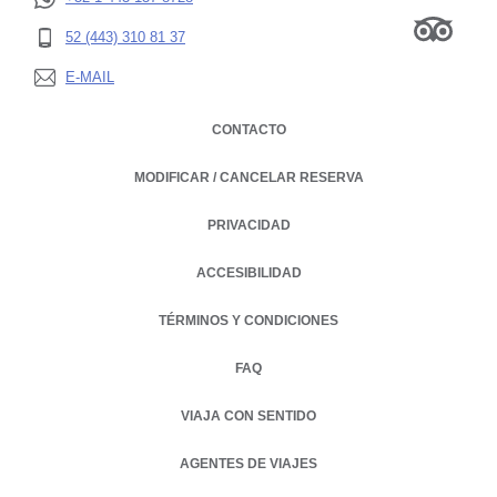
52 (443) 310 81 37
E-MAIL
CONTACTO
MODIFICAR / CANCELAR RESERVA
PRIVACIDAD
OPENS IN A NEW TAB.
ACCESIBILIDAD
TÉRMINOS Y CONDICIONES
FAQ
VIAJA CON SENTIDO
AGENTES DE VIAJES