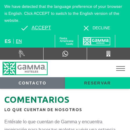
We have detected that the language preference of your browser
is English. Click ACCEPT to switch to the English version of the
website.
ACCEPT
DECLINE
EN
ES
CONTACTO
RESERVAR
COMENTARIOS
LO QUE CUENTAN DE NOSOTROS
Entérate lo que cuentan de Gamma y encuentra
inspiración para hacer tus maletas y vivir una estancia