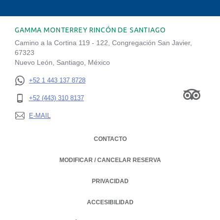
GAMMA MONTERREY RINCÓN DE SANTIAGO
Camino a la Cortina 119 - 122, Congregación San Javier,
67323
Nuevo León, Santiago, México
+52 1 443 137 8728
+52 (443) 310 8137
E-MAIL
CONTACTO
MODIFICAR / CANCELAR RESERVA
PRIVACIDAD
OPENS IN A NEW TAB.
ACCESIBILIDAD