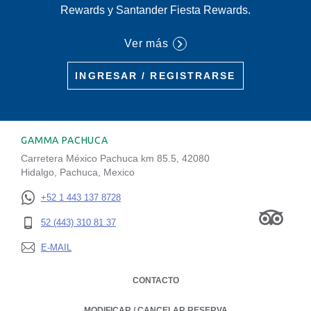
Rewards y Santander Fiesta Rewards.
Ver más
INGRESAR / REGISTRARSE
GAMMA PACHUCA
Carretera México Pachuca km 85.5, 42080
Hidalgo, Pachuca, Mexico
+52 1 443 137 8728
52 (443) 310 81 37
E-MAIL
CONTACTO
MODIFICAR / CANCELAR RESERVA