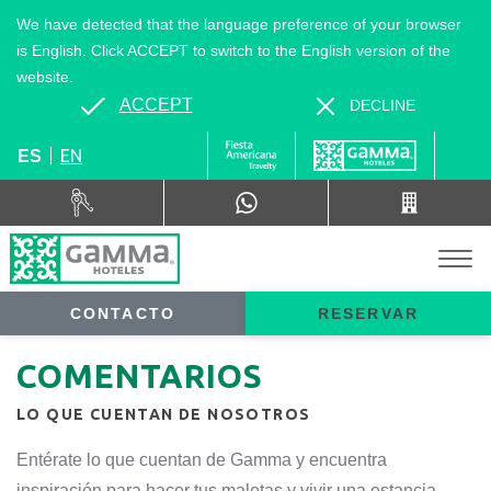
We have detected that the language preference of your browser
is English. Click ACCEPT to switch to the English version of the
website.
ACCEPT
DECLINE
EN
ES
CONTACTO
RESERVAR
COMENTARIOS
LO QUE CUENTAN DE NOSOTROS
Entérate lo que cuentan de Gamma y encuentra
inspiración para hacer tus maletas y vivir una estancia