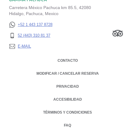
Carretera México Pachuca km 85.5, 42080
Hidalgo, Pachuca, Mexico
+52 1 443 137 8728
52 (443) 310 81 37
E-MAIL
CONTACTO
MODIFICAR / CANCELAR RESERVA
PRIVACIDAD
OPENS IN A NEW TAB.
ACCESIBILIDAD
TÉRMINOS Y CONDICIONES
FAQ