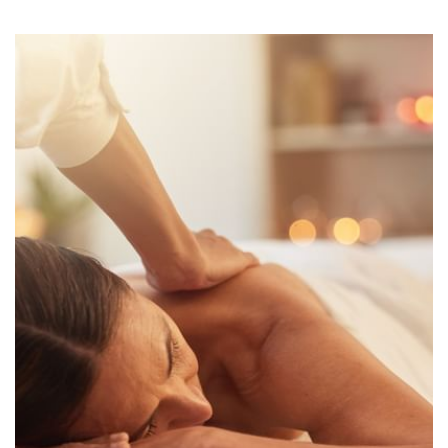
yoga y meditación
, promoviendo no solo la relajación
inmediata, sino también la prevención activa y un estilo de vida
saludable.
Cada tratamiento está cuidadosamente diseñado
por expertos de
Corpo Naturale
para renovar tu energía,
liberar tensiones y restaurar tu armonía interior.
Ya sea después de una jornada de negocios en Querétaro o
como parte de una escapada de descanso,
nuestro Wellness
Spa es el complemento perfecto para tu estancia.
Regálate un momento de desconexión profunda en un entorno
sofisticado, donde cada detalle está pensado para tu bienestar.
Reserva tu experiencia y transforma tu estancia en un
viaje de renovación total.