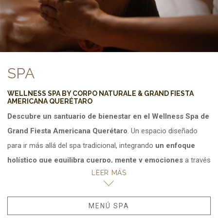
SPA
WELLNESS SPA BY CORPO NATURALE & GRAND FIESTA
AMERICANA QUERÉTARO
Descubre
un santuario de bienestar en el Wellness Spa de
Grand Fiesta Americana Querétaro
. Un espacio diseñado
para ir más allá del spa tradicional, integrando
un enfoque
holístico que equilibra cuerpo, mente y emociones
a través
LEER MÁS
de experiencias sensoriales y terapias especializadas.
Nuestro concepto de bienestar integral
combina hidroterapia,
MENÚ SPA
OPENS IN A NEW TAB.
aromaterapia, masajes terapéuticos, rituales corporales,