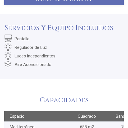
Servicios Y Equipo Incluidos
Pantalla
Regulador de Luz
Luces independientes
Aire Acondicionado
Capacidades
Espacio
Cuadrado
Banqu
Mediterráneo
688 m2
700