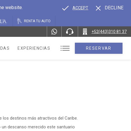
the website.
DECLINE
ACCEPT
RENTA TU AUTO
+52(443)310 81 37
ODAS
EXPERIENCIAS
RESERVAR
de los destinos más atractivos del Caribe.
rpo un descanso merecido este santuario