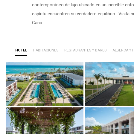
contemporáneo de lujo ubicado en un increíble entor
espíritu encuentren su verdadero equilibrio. Visita
Cana.
HOTEL
27 ITEMS
SELECCIONADO
HABITACIONES
54 ITEMS
SELECCIONADO
RESTAURANTES Y BARES
43 ITEMS
SELECCIONADO
ALBERCA Y 