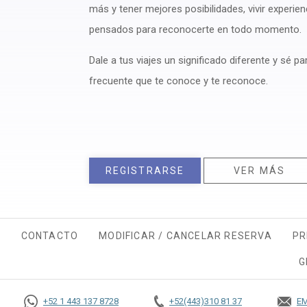
más y tener mejores posibilidades, vivir experien
pensados para reconocerte en todo momento.
Dale a tus viajes un significado diferente y sé p
frecuente que te conoce y te reconoce.
REGISTRARSE
VER MÁS
CONTACTO
MODIFICAR / CANCELAR RESERVA
PR
G
+52 1 443 137 8728
+52(443)310 81 37
EM