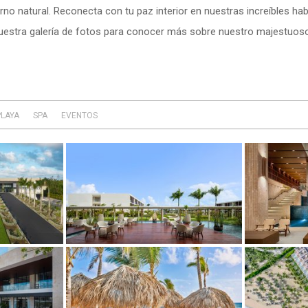
no natural. Reconecta con tu paz interior en nuestras increíbles hab
 nuestra galería de fotos para conocer más sobre nuestro majestuoso
PLAYA
12 ITEMS
SELECCIONADO
SPA
7 ITEMS
SELECCIONADO
EVENTOS
18 ITEMS
SELECCIONADO