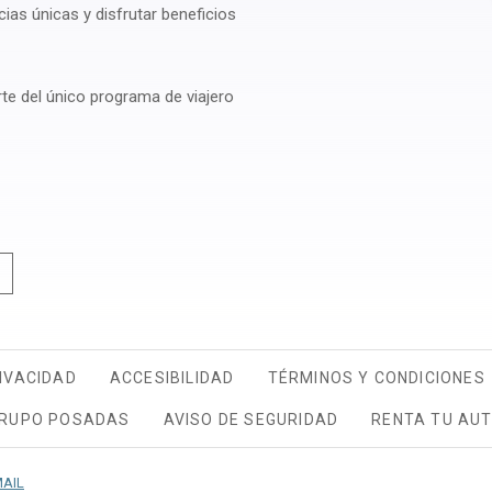
cias únicas y disfrutar beneficios
arte del único programa de viajero
IVACIDAD
OPENS IN A NEW TAB.
ACCESIBILIDAD
TÉRMINOS Y CONDICIONES
RUPO POSADAS
AVISO DE SEGURIDAD
RENTA TU AU
AIL