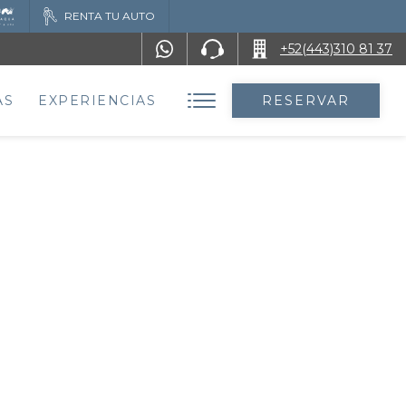
RENTA TU AUTO
+52(443)310 81 37
AS
EXPERIENCIAS
RESERVAR