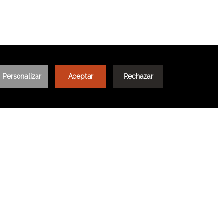
W TAB.
IDAD
TÉRMINOS Y CONDICIONES
FAQ
RENTA TU AUTO
OPENS IN A NEW TAB.