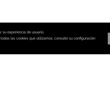
RESTART BOOKING
PRIVACIDAD
OPENS IN A NE
ACCESIBIL
TIDO
AGENTES DE VIAJES
GRUPO POSADAS