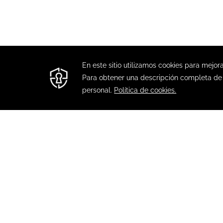
CONTACTO
MODIFY/CANCEL BOOKING
VIAJA CON SEN
+52(443)310 81 37
EMAIL