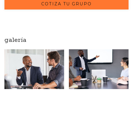
COTIZA TU GRUPO
reuniones de última generación, Funeeq Punta Cana
ofrece lugares flexibles para acomodar eventos de
todos los tamaños. Nuestros versátiles espacios
interiores están equipados con tecnología de
galería
vanguardia y son fácilmente adaptables para satisfacer
tus necesidades específicas. Más allá de nuestros
impresionantes espacios interiores, ofrecemos una
abundancia de lugares únicos al aire libre, perfectos para
crear recepciones memorables, cenas privadas o
actividades de integración. Imagina una recepción de
coctel al atardecer con el hermoso fondo del Caribe, o
una cena privada bajo las estrellas. Tus posibilidades son
infinitas.