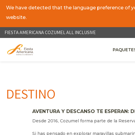
We have detected that the language preference of you
website.
ES
EN
FIESTA AMERICANA COZUMEL ALL INCLUSIVE
PAQUETES
OPENS IN
DESTINO
AVENTURA Y DESCANSO TE ESPERAN: D
Desde 2016, Cozumel forma parte de la Reserva d
Si has pensado en explorar maravillas submarina