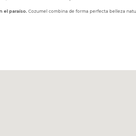
 el paraíso.
Cozumel combina de forma perfecta belleza natur
rio ideal entre emoción y tranquilidad, rodeado del Caribe más 
 detalle está diseñado para tu máximo disfrute, ya sea que viaj
ntro y fuera del resort, donde la aventura y la serenidad se e
lub:
Después de tus aventuras, descansa frente al mar con una 
sfruta clases de aquagym, juegos acuáticos o simplemente reláj
.
relajación en nuestras exclusivas camas sobre el mar, meciéndo