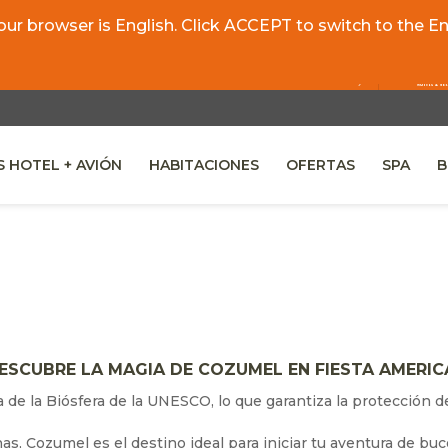
r browser is English. Click ACCEPT to switch to the Eng
 HOTEL + AVIÓN
HABITACIONES
OFERTAS
SPA
B
 A NEW TAB.
ESCUBRE LA MAGIA DE COZUMEL EN FIESTA AMERI
e la Biósfera de la UNESCO, lo que garantiza la protección de 
s, Cozumel es el destino ideal para iniciar tu aventura de buc