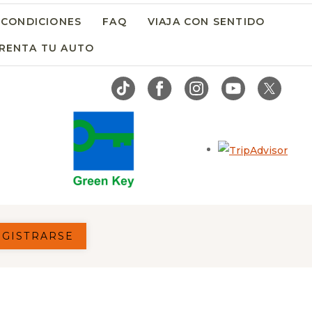
 CONDICIONES
FAQ
VIAJA CON SENTIDO
RENTA TU AUTO
OPENS IN A NEW TAB.
Open
EGISTRARSE