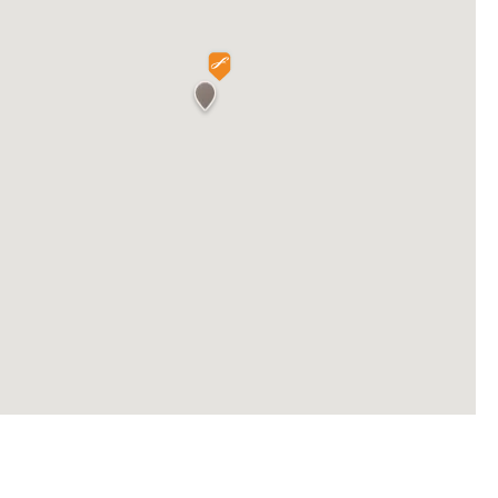
es y la auténtica gastronomía isleña.
la o explora parques naturales que te
 descubrir los secretos del mar Caribe.
 un jeep. Una forma única de conocer la
 mágico.
na y coloridos corales.
n este parque que celebra la riqueza de la
ra con la serenidad, te espera Fiesta