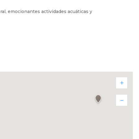
al, emocionantes actividades acuáticas y
vibrante.
es en familia, con amigos o en pareja.
ntrelazan para crear recuerdos
vista espectacular, cocteles refrescantes
ate bajo el sol. Todo con la atención
te al ritmo de las olas y con vistas