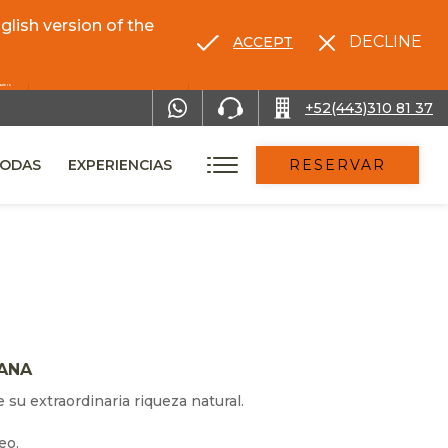
lish version of the
DECLINE
ACCEPT
RENTA TU AUTO
+52(443)310 81 37
ODAS
EXPERIENCIAS
RESERVAR
CANA
su extraordinaria riqueza natural.
eo.