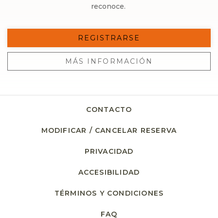
reconoce.
REGISTRARSE
MÁS INFORMACIÓN
CONTACTO
MODIFICAR / CANCELAR RESERVA
PRIVACIDAD
ACCESIBILIDAD
TÉRMINOS Y CONDICIONES
FAQ