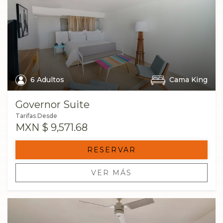
6 Adultos
Cama King
Governor Suite
Tarifas Desde
MXN
$ 9,571.68
RESERVAR
VER MÁS