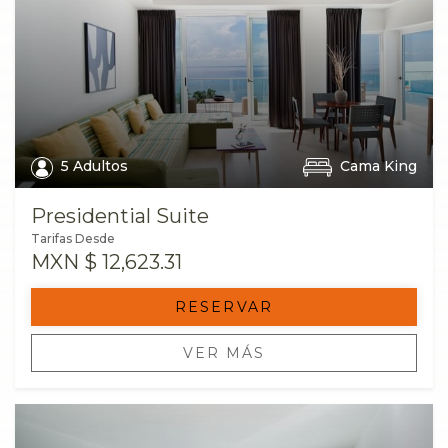
5 Adultos
Cama King
Presidential Suite
Tarifas Desde
MXN
$ 12,623.31
RESERVAR
VER MÁS