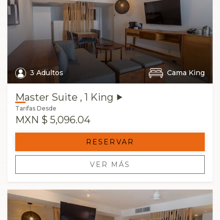
3 Adultos
Cama King
Tarifas Desde
MXN
$ 5,096.04
RESERVAR
VER MÁS