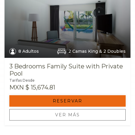
8 Adultos
2 Camas King & 2 Doubles
3 Bedrooms Family Suite with Private
Pool
Tarifas Desde
MXN
$ 15,674.81
RESERVAR
VER MÁS