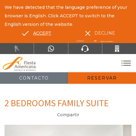
We have detected that the language preference of your
browser is English. Click ACCEPT to switch to the
English version of the website.
ACCEPT
DECLINE
ES
EN
CONTACTO
RESERVAR
2 BEDROOMS FAMILY SUITE
Compartir