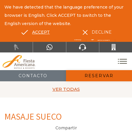
We have detected that the language preference of your
browser is English. Click ACCEPT to switch to the
English version of the website.
ACCEPT
DECLINE
ES
EN
CONTACTO
RESERVAR
VER TODAS
MASAJE SUECO
Compartir