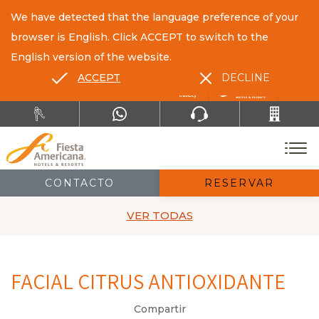
We have detected that the language preference of your
browser is English. Click ACCEPT to switch to the
English version of the website.
ACCEPT
DECLINE
ES
EN
CONTACTO
RESERVAR
VER TODAS
FACIAL CITRUS ANTIOXIDANTE
Compartir