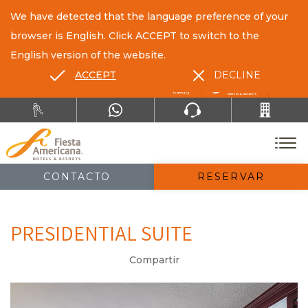
We have detected that the language preference of your
browser is English. Click ACCEPT to switch to the
English version of the website.
ACCEPT
DECLINE
ES
EN
CONTACTO
RESERVAR
PRESIDENTIAL SUITE
Compartir