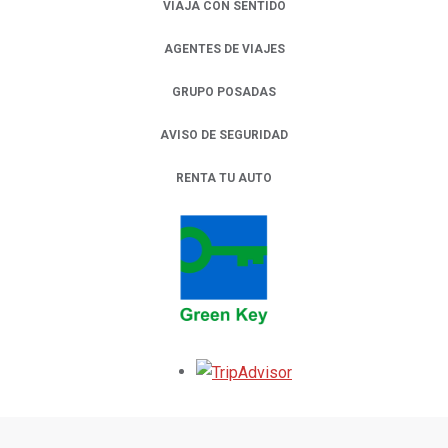
VIAJA CON SENTIDO
AGENTES DE VIAJES
GRUPO POSADAS
AVISO DE SEGURIDAD
RENTA TU AUTO
OPENS IN A NEW TAB.
Opens in a new tab.