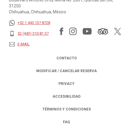
Boulevard Antonio Ortíz Mena No. 2801, Quintas del Sol,
31250
Chihuahua, Chihuahua, México
+52 1 443 137 8728
52 (443) 310 81 37
E-MAIL
CONTACTO
MODIFICAR / CANCELAR RESERVA
PRIVACY
OPENS IN A NEW TAB.
ACCESIBILIDAD
TÉRMINOS Y CONDICIONES
FAQ