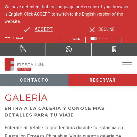
We have detected that the language preference of your browser
is English. Click ACCEPT to switch to the English version of the
website.
ACCEPT
DECLINE
ES
EN
CONTACTO
RESERVAR
GALERÍA
ENTRA A LA GALERÍA Y CONOCE MÁS
DETALLES PARA TU VIAJE
Entérate al detalle lo que tendrás durante tu estancia en
Fiesta Inn Express Chihuahua. Visita nuestra galería de