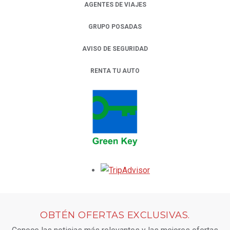
AGENTES DE VIAJES
GRUPO POSADAS
AVISO DE SEGURIDAD
RENTA TU AUTO
OPENS IN A NEW TAB.
Opens in a new tab.
OBTÉN OFERTAS EXCLUSIVAS.