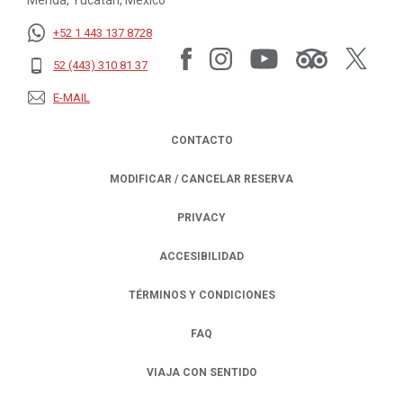
+52 1 443 137 8728
52 (443) 310 81 37
E-MAIL
CONTACTO
MODIFICAR / CANCELAR RESERVA
PRIVACY
OPENS IN A NEW TAB.
ACCESIBILIDAD
TÉRMINOS Y CONDICIONES
FAQ
VIAJA CON SENTIDO