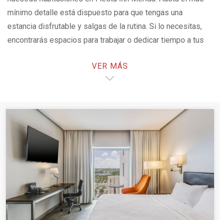
mínimo detalle está dispuesto para que tengas una
estancia disfrutable y salgas de la rutina. Si lo necesitas,
encontrarás espacios para trabajar o dedicar tiempo a tus
objetivos. Pide algo delicioso de nuestro room service,
VER MÁS
toma un baño, acuéstate, continúa viendo tu programa o
serie favorita. Desconéctate. Disfruta este momento.
¡LA MEJOR TARIFA AQUÍ!
OPENS IN A NEW TAB.
Cancelación gratuita en todas las tarifas, excepto en
aquellas que son no reembolsables.