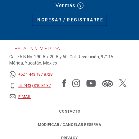
Ver más
INGRESAR / REGISTRARSE
FIESTA INN MÉRIDA
Calle 5 B No. 290 A x 20 A y 60, Col. Revolución, 97115
Mérida, Yucatán, Mexico
+52 1 443 137 8728
52 (443) 310 81 37
E-MAIL
CONTACTO
MODIFICAR / CANCELAR RESERVA
PRIVACY
OPENS IN A NEW TAB.