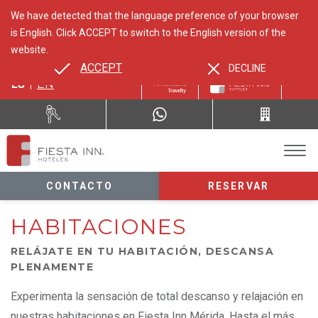
We have detected that the language preference of your browser
is English. Click ACCEPT to switch to the English version of the
website.
ACCEPT
DECLINE
ES
EN
CONTACTO
RESERVAR
HABITACIONES
RELÁJATE EN TU HABITACIÓN, DESCANSA
PLENAMENTE
Experimenta la sensación de total descanso y relajación en
nuestras habitaciones en Fiesta Inn Mérida. Hasta el más