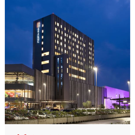
tranquilidad y comodidad de nuestras
habitaciones
.
Disfruta sabrosos platillos en nuestro
restaurante
y si no
quieres salir, cuentas con
room service las 24 horas
.
Date un tiempo para ir al
gimnasio
o disfruta nadar en la
alberca
. Revisa tus pendientes en
B-ON
. Para tu
comodidad contamos con Bienvenida Digital, para que
realices tu check in de manera rápida y segura desde
nuestros
Kioscos Digitales.