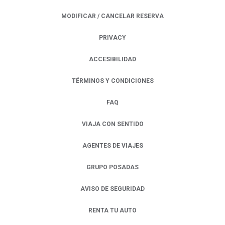
MODIFICAR / CANCELAR RESERVA
PRIVACY
OPENS IN A NEW TAB.
ACCESIBILIDAD
TÉRMINOS Y CONDICIONES
FAQ
VIAJA CON SENTIDO
AGENTES DE VIAJES
GRUPO POSADAS
AVISO DE SEGURIDAD
RENTA TU AUTO
OPENS IN A NEW TAB.