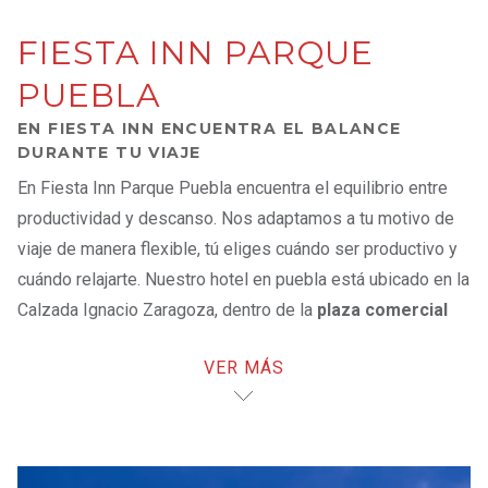
FIESTA INN PARQUE
PUEBLA
EN FIESTA INN ENCUENTRA EL BALANCE
DURANTE TU VIAJE
En Fiesta Inn Parque Puebla encuentra el equilibrio entre
productividad y descanso. Nos adaptamos a tu motivo de
viaje de manera flexible, tú eliges cuándo ser productivo y
cuándo relajarte. Nuestro hotel en puebla está ubicado en la
Calzada Ignacio Zaragoza, dentro de la
plaza comercial
Parque Puebla
, con vías de fácil acceso a la
zona
VER MÁS
industrial
, a 10 minutos del
centro histórico
; una
ubicación estratégica que te permitirá acceder a
lugares de
interés
.
Después de un día lleno de actividades, descansa en la