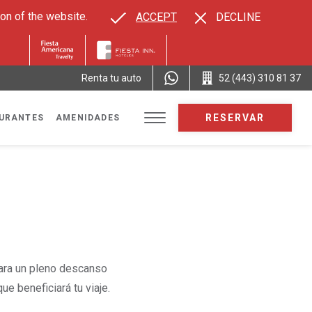
on of the website.
ACCEPT
DECLINE
Renta tu auto
52 (443) 310 81 37
RESERVAR
URANTES
AMENIDADES
para un pleno descanso
ue beneficiará tu viaje.