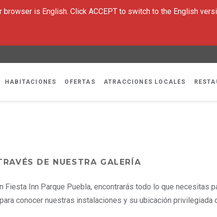
 browser is English. Click ACCEPT to switch to the English versi
HABITACIONES
OFERTAS
ATRACCIONES LOCALES
RESTA
TRAVÉS DE NUESTRA GALERÍA
 en Fiesta Inn Parque Puebla, encontrarás todo lo que necesitas 
 para conocer nuestras instalaciones y su ubicación privilegiada q