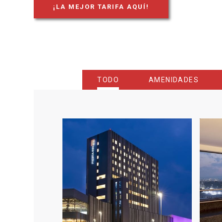
¡LA MEJOR TARIFA AQUÍ!
OPENS IN A NEW TAB.
TODO
AMENIDADES