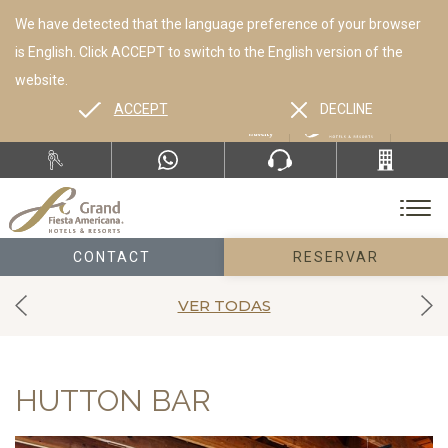
We have detected that the language preference of your browser
is English. Click ACCEPT to switch to the English version of the
website.
ACCEPT
DECLINE
ES
EN
CONTACT
RESERVAR
VER TODAS
HUTTON BAR