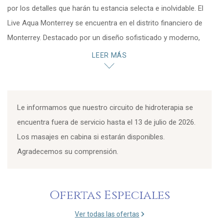
por los detalles que harán tu estancia selecta e inolvidable. El
Live Aqua Monterrey se encuentra en el distrito financiero de
Monterrey. Destacado por un diseño sofisticado y moderno,
nuestro lujoso resort te hará sentir en una atmósfera sublime
LEER MÁS
impregnada de delicados detalles y un estilo sensorial y
vanguardista. Pon al límite tu capacidad de asombro con
nuestra lujosa arquitectura. Serás atendido por un servicio
Le informamos que nuestro circuito de hidroterapia se
exclusivo que te hará sentir en un verdadero paraíso urbano.
encuentra fuera de servicio hasta el 13 de julio de 2026.
Admira las impresionantes vistas panorámicas en Monterrey
Los masajes en cabina si estarán disponibles.
desde nuestros inmensos ventanales.
Agradecemos su comprensión.
Uno de los mejores hoteles en Monterrey, El Live Aqua te
espera para que vivas momentos únicos experimentando una
total relajación y goce a tus sentidos.
Ofertas Especiales
Ver todas las ofertas