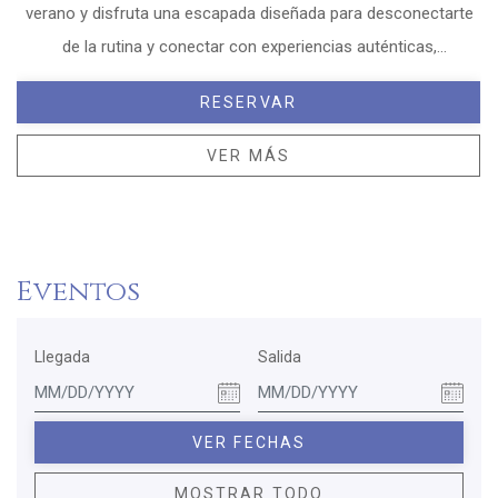
verano y disfruta una escapada diseñada para desconectarte
Opens in a new 
Opens in a new 
Opens in a new 
de la rutina y conectar con experiencias auténticas,
gastronomía excepcional y el confort que mereces.
RESERVAR
OPENS IN A NEW TAB.
VER MÁS
Eventos
Llegada
Salida
VER FECHAS
MOSTRAR TODO