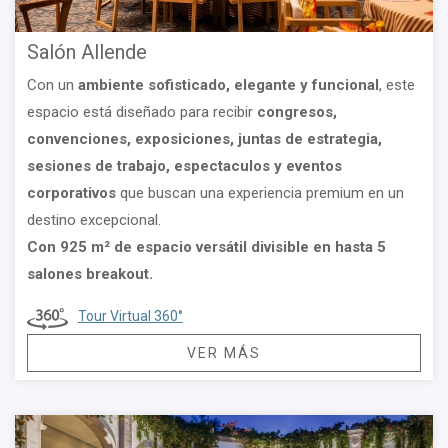
en México.
Salón Allende
SOLICITA UNA PROPUESTA PERSONALIZADA Y ELEVA TU
PRÓXIMO EVENTO AL SIGUIENTE NIVEL.
Con un
ambiente sofisticado, elegante y funcional
, este
espacio está diseñado para recibir
congresos,
convenciones, exposiciones, juntas de estrategia,
sesiones de trabajo, espectaculos y eventos
corporativos
que buscan una experiencia premium en un
destino excepcional.
Con 925 m² de espacio versátil divisible en hasta 5
salones breakout.
Tour Virtual 360°
VER MÁS