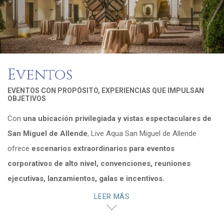
Eventos
EVENTOS CON PROPÓSITO, EXPERIENCIAS QUE IMPULSAN
OBJETIVOS
Con
una ubicación privilegiada y vistas espectaculares de
San Miguel de Allende
, Live Aqua San Miguel de Allende
ofrece
escenarios extraordinarios para eventos
corporativos de alto nivel, convenciones, reuniones
ejecutivas, lanzamientos, galas e incentivos.
Desde su
elegante terraza
con capacidad para hasta 450
LEER MÁS
asistentes, hasta una
exclusiva explanada al aire libre
para
250 invitados y
un impresionante salón con capacidad para