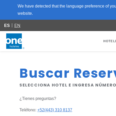
We have detected that the language preference of your
website.
EN
ES
HOTEL
Buscar Reser
SELECCIONA HOTEL E INGRESA NÚMER
¿Tienes preguntas?
Teléfono:
+52(443) 310 8137