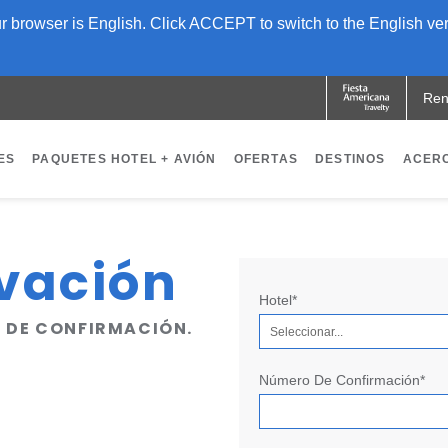
 browser is English. Click ACCEPT to switch to the English ver
Ren
ES
PAQUETES HOTEL + AVIÓN
OFERTAS
DESTINOS
ACERC
OPENS IN A NEW TAB.
vación
Hotel*
O DE CONFIRMACIÓN.
Seleccionar...
Número De Confirmación*