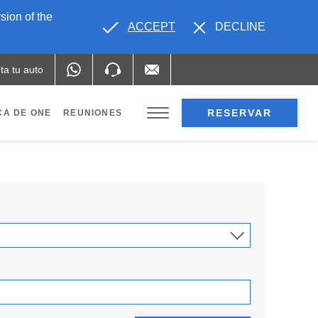
sion of the
ACCEPT
DECLINE
ta tu auto
RESERVAR
A DE ONE
REUNIONES