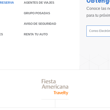
Obtenga
 RESERVA
AGENTES DE VIAJES
Conoce las no
GRUPO POSADAS
para tu próxi
AVISO DE SEGURIDAD
ES
RENTA TU AUTO
OPENS IN A NEW TAB.