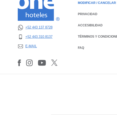
MODIFICAR / CANCELAR
PRIVACIDAD
OPENS IN A NEW TAB.
ACCESIBILIDAD
+52 443 137 8728
OPENS IN A NEW TAB.
TÉRMINOS Y CONDICION
+52 443.310.8137
OPENS IN A NEW TAB.
E-MAIL
FAQ
OPENS IN A NEW TAB.