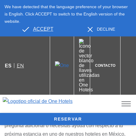
We have detected that the language preference of your browser
is English. Click ACCEPT to switch to the English version of the
website.
ACCEPT
DECLINE
EN
ES
CONTACTO
Preguntas Frecuentes
A continuación, enumeramos algunas de las preguntas
más frecuentes sobre los hoteles one. Si tienes alguna
RESERVAR
pregunta adicional o necesitas ayuda con respecto a tu
próxima estancia en uno de nuestros hoteles en México,