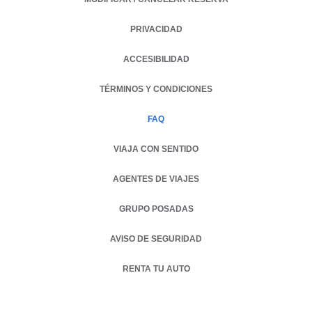
PRIVACIDAD
OPENS IN A NEW TAB.
ACCESIBILIDAD
TÉRMINOS Y CONDICIONES
FAQ
VIAJA CON SENTIDO
AGENTES DE VIAJES
GRUPO POSADAS
AVISO DE SEGURIDAD
RENTA TU AUTO
OPENS IN A NEW TAB.