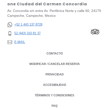
one Ciudad del Carmen Concordia
Av. Concordia s/n entre Av. Periférica Norte y calle 60, 24179
Campeche, Campeche, Mexico
+52 1 443 137 8728
52 (443) 310 81 37
E-MAIL
CONTACTO
MODIFICAR / CANCELAR RESERVA
PRIVACIDAD
OPENS IN A NEW TAB.
ACCESIBILIDAD
TÉRMINOS Y CONDICIONES
FAQ