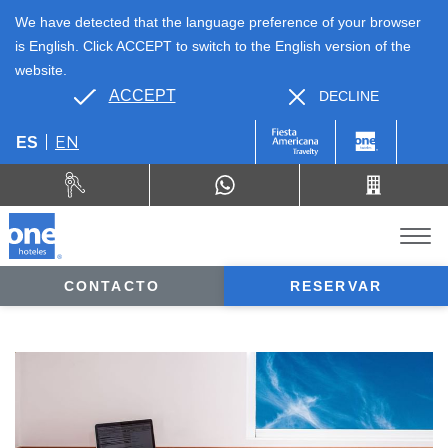
We have detected that the language preference of your browser
is English. Click ACCEPT to switch to the English version of the
website.
ACCEPT
DECLINE
EN
ES
CONTACTO
RESERVAR