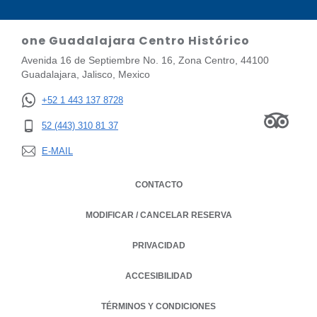
one Guadalajara Centro Histórico
Avenida 16 de Septiembre No. 16, Zona Centro, 44100
Guadalajara, Jalisco, Mexico
+52 1 443 137 8728
52 (443) 310 81 37
E-MAIL
CONTACTO
MODIFICAR / CANCELAR RESERVA
PRIVACIDAD
OPENS IN A NEW TAB.
ACCESIBILIDAD
TÉRMINOS Y CONDICIONES