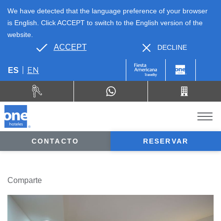
We have detected that the language preference of your browser
is English. Click ACCEPT to switch to the English version of the
website.
ACCEPT
DECLINE
EN
ES
CONTACTO
RESERVAR
Comparte