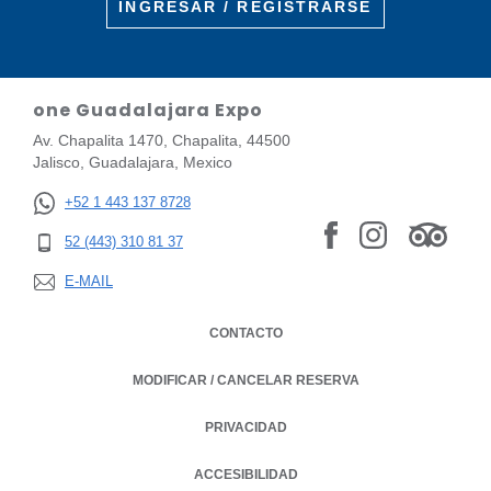
INGRESAR / REGISTRARSE
one Guadalajara Expo
Av. Chapalita 1470, Chapalita, 44500
Jalisco, Guadalajara, Mexico
+52 1 443 137 8728
52 (443) 310 81 37
E-MAIL
CONTACTO
MODIFICAR / CANCELAR RESERVA
PRIVACIDAD
OPENS IN A NEW TAB.
ACCESIBILIDAD