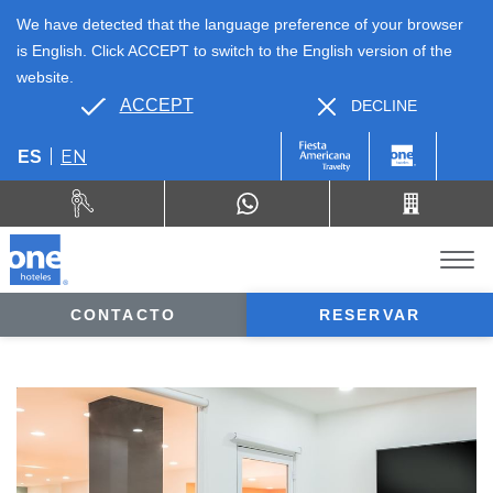
We have detected that the language preference of your browser
is English. Click ACCEPT to switch to the English version of the
website.
ACCEPT
DECLINE
EN
ES
CONTACTO
RESERVAR