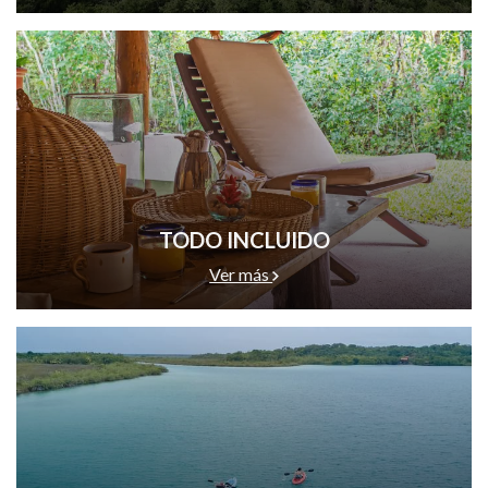
de experiencia y buscan inspirarte, aunque un nivel moderado
de condición física ayuda a disfrutar cada momento al
máximo.
Da el paso. Reserva tu viaje. Deja que la naturaleza te
recuerde quién eres.
Opens in a new tab.
TODO INCLUIDO
Ver más