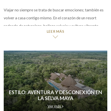
Viajar no siempre se trata de buscar emociones; también es
volver a casa contigo mismo. En el corazón de un resort
rodeado de naturaleza, belleza salvaje y cultura vibrante,
LEER MÁS
descubrirás algo poco común: quietud, conexión y asombro.
Camina entre paisajes indómitos, escucha las historias de la
tierra y siente el pulso de la vida en su forma más pura. Esto
no es solo un viaje: es un regreso a lo que realmente importa.
No es una escapada: es un retorno. Al asombro. A la
tranquilidad. Al alma del mundo.
Déjate llevar por el flujo: las condiciones de la selva pueden
ESTILO: AVENTURA Y DESCONEXIÓN EN
cambiar, y la adaptabilidad es parte de la aventura.
LA SELVA MAYA
Nuestras excursiones están diseñadas para todos los niveles
Ver más