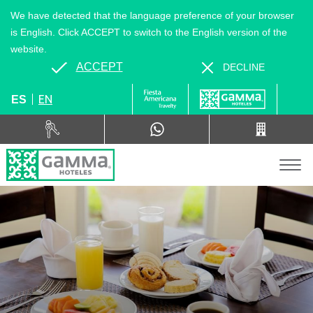
We have detected that the language preference of your browser
is English. Click ACCEPT to switch to the English version of the
website.
ACCEPT
DECLINE
EN
ES