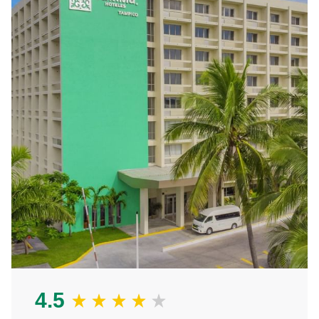
la Zona Dorada de Tampico, cerca del aeropuerto.
Aquí comienza la experiencia de tu viaje, déjanos
consentirte con 136 confortables habitaciones, alberca y
chapoteadero, restaurante, room service, centro de
negocios y salones para eventos.
Todo lo que te fascina de México y su gente tienes que
vivirlo en Gamma Tampico. Cada detalle de este viaje
permanecerá en instantes y fotos increíbles, serán
memorias que perduren por siempre.
4.5