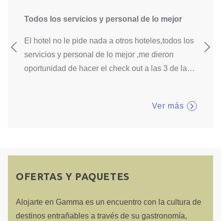
s
Todos los servicios y personal de lo mejor
La com
El hotel no le pide nada a otros hoteles,todos los
La com
servicios y personal de lo mejor ,me dieron
ilumin
oportunidad de hacer el check out a las 3 de la
…
adecua
Ver más
OFERTAS Y PAQUETES
Alojarte en Gamma es un encuentro con la cultura de
destinos entrañables a través de su gastronomía,