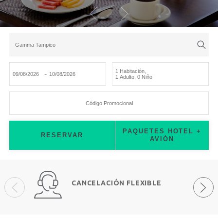
Gamma Tampico
1 Habitación
,
-
1 Adulto
,
0 Niño
Código Promocional
PAQUETES HOTEL +
RESERVAR
AVIÓN
CANCELACIÓN FLEXIBLE