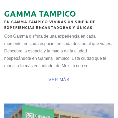
GAMMA TAMPICO
EN GAMMA TAMPICO VIVIRÁS UN SINFÍN DE
EXPERIENCIAS ENCANTADORAS Y ÚNICAS
Con Gamma disfruta de una experiencia en cada
momento, en cada espacio, en cada destino al que viajes.
Descubre la esencia y la magia de la ciudad
hospedándote en Gamma Tampico. Esta ciudad que te
muestra lo más encantador de México con su
personalidad única y detalles regionales.
VER MÁS
Nuestro hotel en Tampico es calidez con sabor local. Te
fascinará vivir experiencias nuevas y auténticas en
espacios mexicanos que resaltan la riqueza tradicional.
Alojarte en Gamma Tampico te permitirá conocer al detalle
el destino, ya que estamos ubicados en la Av. Hidalgo, en