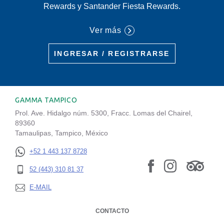
Rewards y Santander Fiesta Rewards.
Ver más
INGRESAR / REGISTRARSE
GAMMA TAMPICO
Prol. Ave. Hidalgo núm. 5300, Fracc. Lomas del Chairel,
89360
Tamaulipas, Tampico, México
+52 1 443 137 8728
52 (443) 310 81 37
E-MAIL
CONTACTO