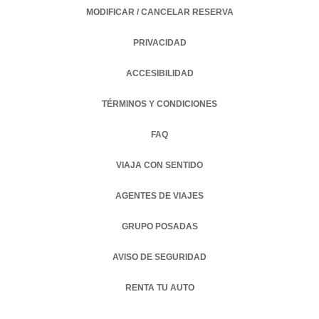
MODIFICAR / CANCELAR RESERVA
PRIVACIDAD
OPENS IN A NEW TAB.
ACCESIBILIDAD
TÉRMINOS Y CONDICIONES
FAQ
VIAJA CON SENTIDO
AGENTES DE VIAJES
GRUPO POSADAS
AVISO DE SEGURIDAD
RENTA TU AUTO
OPENS IN A NEW TAB.