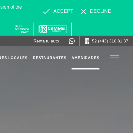
sion of the
ACCEPT
DECLINE
Renta tu auto
52 (443) 310 81 37
NES LOCALES
RESTAURANTES
AMENIDADES