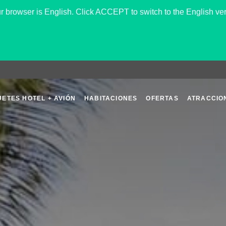
 browser is English. Click ACCEPT to switch to the English ver
ETES HOTEL + AVIÓN
HABITACIONES
OFERTAS
ATRACCIO