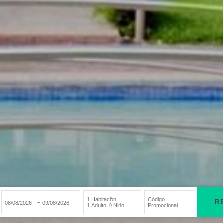
1 Habitación
,
Código
-
R
1 Adulto
,
0 Niño
Promocional