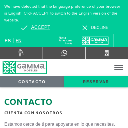
We have detected that the language preference of your browser
is English. Click ACCEPT to switch to the English version of the
website.
ACCEPT
DECLINE
EN
ES
CONTACTO
RESERVAR
CONTACTO
CUENTA CON NOSOTROS
Estamos cerca de ti para apoyarte en lo que necesites.