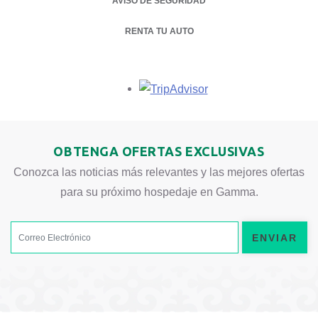
AVISO DE SEGURIDAD
RENTA TU AUTO
OPENS IN A NEW TAB.
Opens in a new tab.
OBTENGA OFERTAS EXCLUSIVAS
Conozca las noticias más relevantes y las mejores ofertas
para su próximo hospedaje en Gamma.
ENVIAR