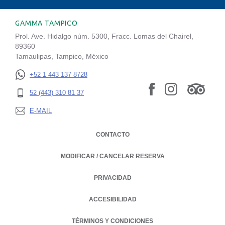
GAMMA TAMPICO
Prol. Ave. Hidalgo núm. 5300, Fracc. Lomas del Chairel,
89360
Tamaulipas, Tampico, México
+52 1 443 137 8728
52 (443) 310 81 37
E-MAIL
CONTACTO
MODIFICAR / CANCELAR RESERVA
PRIVACIDAD
OPENS IN A NEW TAB.
ACCESIBILIDAD
TÉRMINOS Y CONDICIONES