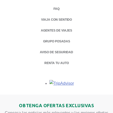
FAQ
VIAJA CON SENTIDO
AGENTES DE VIAJES
GRUPO POSADAS
AVISO DE SEGURIDAD
RENTA TU AUTO
OPENS IN A NEW TAB.
Opens in a new tab.
OBTENGA OFERTAS EXCLUSIVAS
Conozca las noticias más relevantes y las mejores ofertas