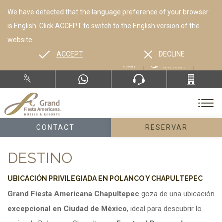
We have detected that the language preference of your browser
is English. Click ACCEPT to switch to the English version of the
website.
ACCEPT
DECLINE
ES
EN
CONTACT
RESERVAR
DESTINO
UBICACIÓN PRIVILEGIADA EN POLANCO Y CHAPULTEPEC
Grand Fiesta Americana Chapultepec
goza de una ubicación
excepcional en Ciudad de México
, ideal para descubrir lo