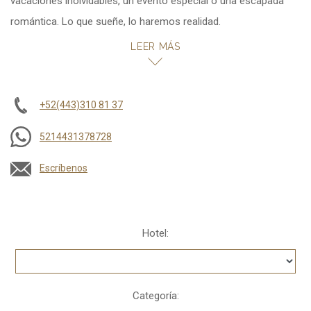
vacaciones inolvidables, un evento especial o una escapada
romántica. Lo que sueñe, lo haremos realidad.
LEER MÁS
Mariano Escobedo 756, Col. Anzures, 11590
Ciudad de México, Mexico
+52(443)310 81 37
5214431378728
Escríbenos
Hotel:
Categoría: