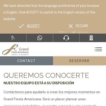
We have detected that the language preference of your browser
is English. Click ACCEPT to switch to the English version of the
website.
ACCEPT
DECLINE
ES
EN
CONTACT
RESERVAR
QUEREMOS CONOCERTE
NUESTRO EQUIPO ESTÁ A SU DISPOSICIÓN
Contáctenos para ayudarlo a crear los mejores momentos en
Grand Fiesta Americana. Será un placer planear unas