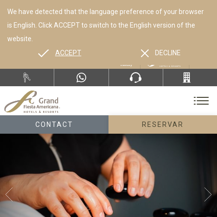
We have detected that the language preference of your browser
is English. Click ACCEPT to switch to the English version of the
website.
ACCEPT
DECLINE
ES
EN
CONTACT
RESERVAR