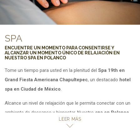
SPA
ENCUENTRE UN MOMENTO PARA CONSENTIRSE Y
ALCANZAR UN MOMENTO ÚNICO DE RELAJACIÓN EN
NUESTRO SPA EN POLANCO
Tome un tiempo para usted en la plenitud del
Spa 19th
en
Grand Fiesta Americana Chapultepec
, un destacado
hotel
spa en Ciudad de México
.
Alcance un nivel de relajación que le permita conectar con un
ambiente de descanso y bienestar. Nuestro
spa en Polanco
,
LEER MÁS
decorado con maderas cálidas, es un verdadero paraíso en la
ciudad, donde podrá sentir que su cuerpo, mente y espíritu