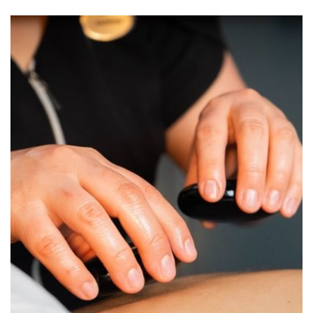
encuentran su punto de equilibrio.
Tenga la certeza de que será atendido por terapeutas expertos
que harán de su estancia un verdadero goce. Nuestros
tratamientos incluyen:
aromaterapia
, perfecta para quienes
buscan los mejores
masajes en Chapultepec
y una
experiencia sublime cerca de
Polanco
.