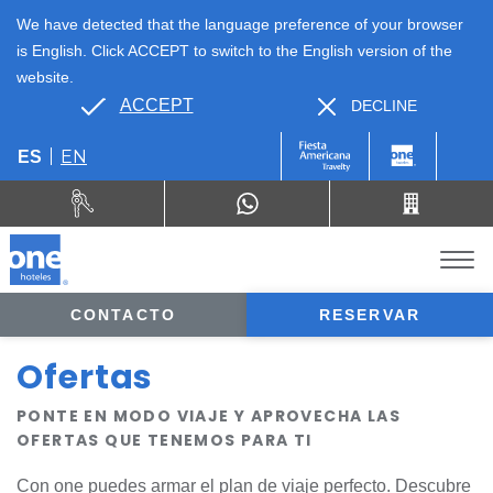
We have detected that the language preference of your browser
is English. Click ACCEPT to switch to the English version of the
website.
ACCEPT
DECLINE
EN
ES
CONTACTO
RESERVAR
Ofertas
PONTE EN MODO VIAJE Y APROVECHA LAS
OFERTAS QUE TENEMOS PARA TI
Con one puedes armar el plan de viaje perfecto. Descubre