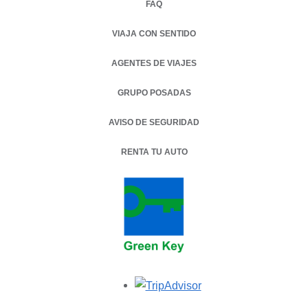
FAQ
VIAJA CON SENTIDO
AGENTES DE VIAJES
GRUPO POSADAS
AVISO DE SEGURIDAD
RENTA TU AUTO
OPENS IN A NEW TAB.
Opens in a new tab.