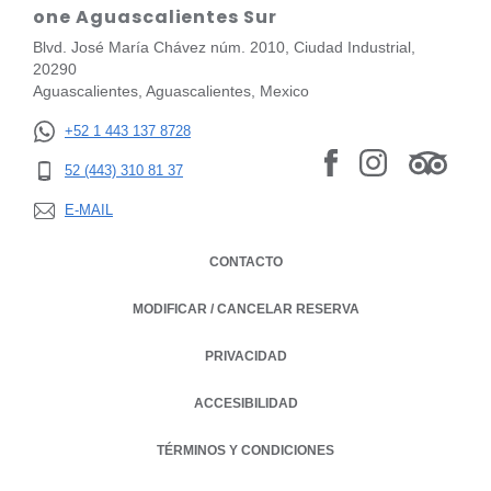
one Aguascalientes Sur
Blvd. José María Chávez núm. 2010, Ciudad Industrial,
20290
Aguascalientes, Aguascalientes, Mexico
+52 1 443 137 8728
52 (443) 310 81 37
E-MAIL
CONTACTO
MODIFICAR / CANCELAR RESERVA
PRIVACIDAD
OPENS IN A NEW TAB.
ACCESIBILIDAD
TÉRMINOS Y CONDICIONES