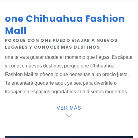
one Chihuahua Fashion
Mall
PORQUE CON ONE PUEDO VIAJAR A NUEVOS
LUGARES Y CONOCER MÁS DESTINOS
one te va a gustar desde el momento que llegas. Escápate
y conoce nuevos destinos, porque one Chihuahua
Fashion Mall te ofrece lo que necesitas a un precio justo.
Te encantará quedarte aquí, ya sea para divertirte o
trabajar, en espacios agradables con diseños modernos
que puedes aprovechar al máximo. Podrás visitar más
VER MÁS
lugares en la ciudad, nuestro hotel en Chihuaha está muy
bien ubicado...
Nuestros espacios son funcionales, pero también