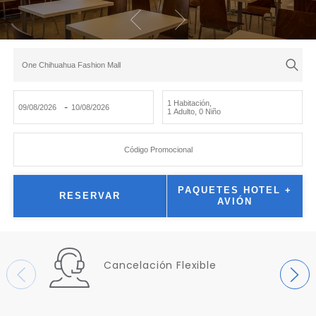
One Chihuahua Fashion Mall
1 Habitación
,
-
1 Adulto
,
0 Niño
Código Promocional
PAQUETES HOTEL +
RESERVAR
AVIÓN
Cancelación Flexible