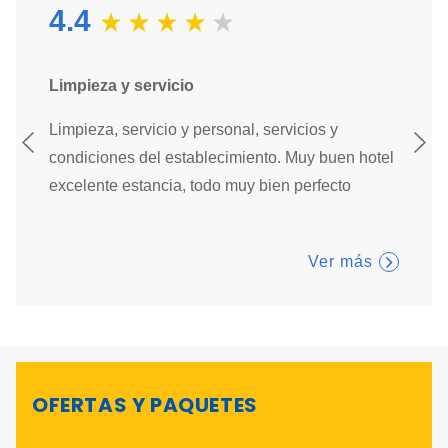
4.4
Limpieza y servicio
Muy b
 del
Limpieza, servicio y personal, servicios y
Limpie
aciones
condiciones del establecimiento. Muy buen hotel
establ
excelente estancia, todo muy bien perfecto
muy bu
Ver más
OFERTAS Y PAQUETES