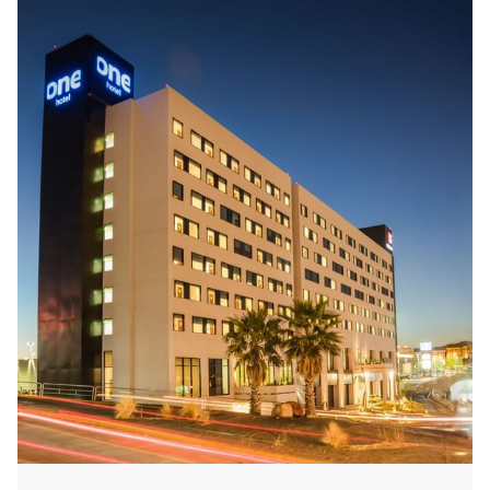
amigables. Ya llegaste a one, comienza tu viaje con
nuestro desayuno one Start que tiene buffet caliente
incluido cada mañana. Tu habitación es ideal para tener
dulces sueños, descansa y siéntete seguro y cómodo.
Hemos pensado en ti, nuestro autoservicio es un concepto
accesible y amigable: café las 24 horas, caja de
seguridad, centro de lavado, secado y planchado. Están
ahí para ti, personaliza tu experiencia.
Queremos que viajes y que tu destino siempre sea
hospedarte en one. Porque con one podrás visitar todo
México. Llega a one, entre semana, finde o una escapada
e inicia un nuevo viaje cada que quieras.