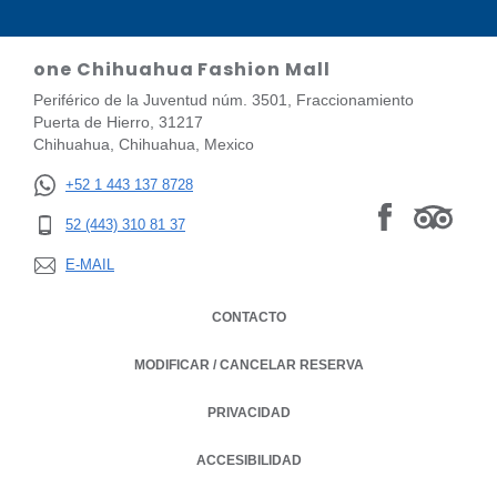
one Chihuahua Fashion Mall
Periférico de la Juventud núm. 3501, Fraccionamiento
Puerta de Hierro, 31217
Chihuahua, Chihuahua, Mexico
+52 1 443 137 8728
52 (443) 310 81 37
E-MAIL
CONTACTO
MODIFICAR / CANCELAR RESERVA
PRIVACIDAD
OPENS IN A NEW TAB.
ACCESIBILIDAD