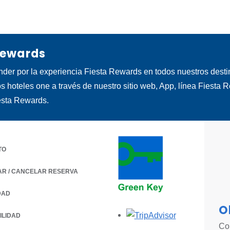
Rewards
nder por la experiencia Fiesta Rewards en todos nuestros dest
os hoteles one a través de nuestro sitio web, App, línea Fiesta 
esta Rewards.
TO
AR / CANCELAR RESERVA
DAD
 A NEW TAB.
O
Opens in a new
ILIDAD
Con