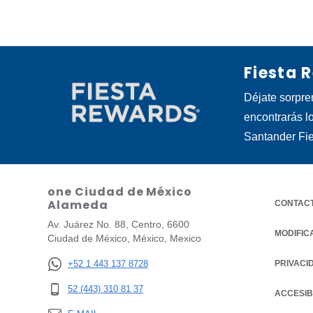
Fiesta 
Déjate sorpre
encontrarás l
Santander Fi
one Ciudad de México
Alameda
CONTAC
Av. Juárez No. 88, Centro, 6600
MODIFIC
Ciudad de México, México, Mexico
+52 1 443 137 8728
PRIVACI
OPENS IN
52 (443) 310 81 37
ACCESIB