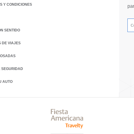
S Y CONDICIONES
pa
ON SENTIDO
 DE VIAJES
POSADAS
E SEGURIDAD
U AUTO
 A NEW TAB.