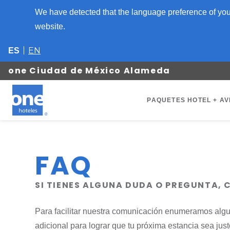
We have detected that the language preference of your
website.
EN
ES
one Ciudad de México Alameda
PAQUETES HOTEL + AV
FAQ
SI TIENES ALGUNA DUDA O PREGUNTA,
Para facilitar nuestra comunicación enumeramos algu
adicional para lograr que tu próxima estancia sea ju