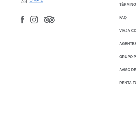
E-MAIL
TÉRMINO
FAQ
VIAJA C
AGENTES
GRUPO 
AVISO D
RENTA T
OPENS IN