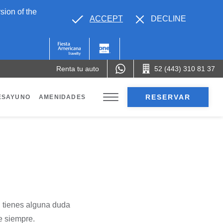
sion of the
ACCEPT
DECLINE
Renta tu auto
52 (443) 310 81 37
RESERVAR
ESAYUNO
AMENIDADES
i tienes alguna duda
e siempre.