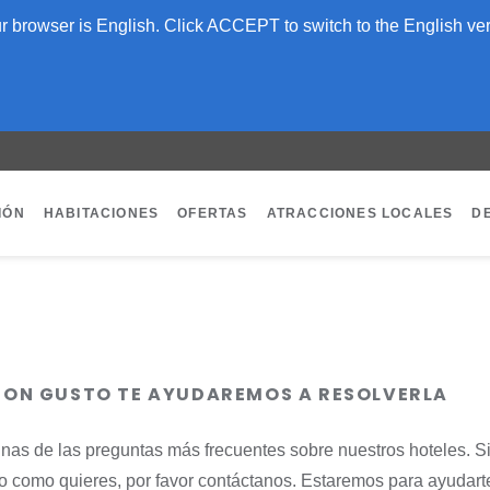
 browser is English. Click ACCEPT to switch to the English ver
IÓN
HABITACIONES
OFERTAS
ATRACCIONES LOCALES
D
 CON GUSTO TE AYUDAREMOS A RESOLVERLA
nas de las preguntas más frecuentes sobre nuestros hoteles. S
sto como quieres, por favor contáctanos. Estaremos para ayudart